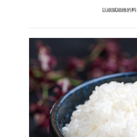
以細膩細緻的料