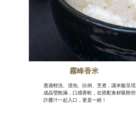
霧峰香米
透過輕洗、浸泡、比例、烹煮，讓米飯呈現
成晶瑩飽滿，口感香軟，在搭配食材吸附些
許醬汁一起入口，更是一絕！