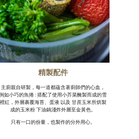
精製配件
主廚親自研製，每一道都蘊含著廚師們的心血，
例如小巧的魚捲 : 搭配了使用小芥菜醃製而成的雪
裡紅，外層裹覆海苔、蛋液 以及 甘蔗玉米所烘製
成的玉米粉 下油鍋淺炸外層至金黃色。
只有一口的份量，也製作的分外用心。